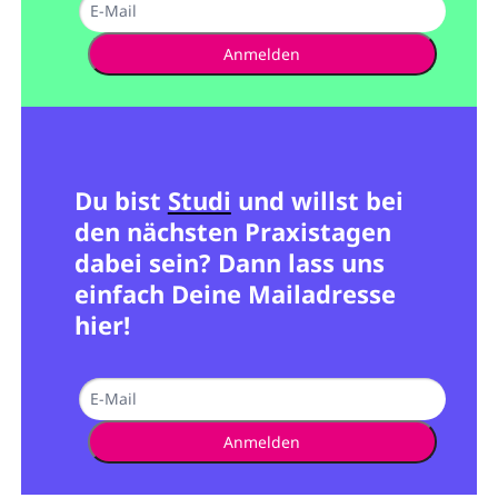
Anmelden
Du bist
Studi
und willst bei
den nächsten Praxistagen
dabei sein? Dann lass uns
einfach Deine Mailadresse
hier!
Anmelden